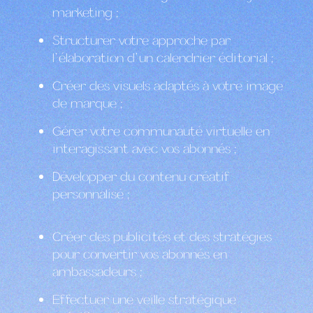
marketing ;
Structurer votre approche par
l’élaboration d’un calendrier éditorial ;
Créer des visuels adaptés à votre image
de marque ;
Gérer votre communauté virtuelle en
interagissant avec vos abonnés ;
Développer du contenu créatif
personnalisé ;
Créer des publicités et des stratégies
pour convertir vos abonnés en
ambassadeurs ;
Effectuer une veille stratégique