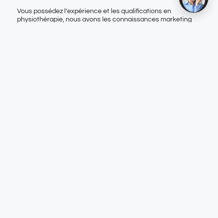
Vous possédez l’expérience et les qualifications en
physiothérapie, nous avons les connaissances marketing
nécessaires pour propulser votre entreprise à un autre
niveau.
Des services adaptés à vos
besoins
Votre site internet doit être la vitrine de votre entreprise et il
doit permettre de convertir les visiteurs en clients
potentiels, et ce, en quelques clics seulement. Nos conseils
experts vous permettront d’avoir un
site web au design de
haut niveau
et sur lequel les visiteurs trouveront rapidement
l’information dont ils ont besoin.
Nos
stratégies de référencement web
permettront à votre
ressortir sur les moteurs de recherche
site web de
pour
les mots-clés qui sont importants pour votre entreprise.
Votre site deviendra non seulement la vitrine faisant la
promotion de vos services, mais il deviendra aussi