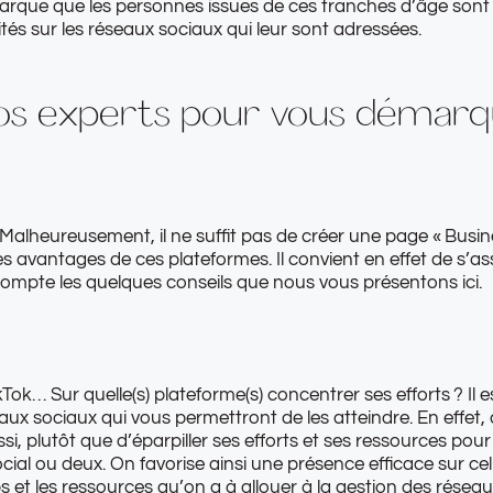
arque que les personnes issues de ces tranches d’âge sont
ités sur les réseaux sociaux qui leur sont adressées.
nos experts pour vous démarqu
 Malheureusement, il ne suffit pas de créer une page « Busi
es avantages de ces plateformes. Il convient en effet de s’as
 compte les quelques conseils que nous vous présentons ici.
ikTok… Sur quelle(s) plateforme(s) concentrer ses efforts ? Il
seaux sociaux qui vous permettront de les atteindre. En effet
si, plutôt que d’éparpiller ses efforts et ses ressources pour
cial ou deux. On favorise ainsi une présence efficace sur cel
mps et les ressources qu’on a à allouer à la gestion des rése