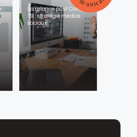
 :
La relance post Covid-
19 : stratégie médias
e
sociaux