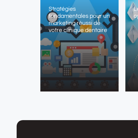
Stratégies
L
fondamentales pour un
o
marketing réussi de
votre clinique dentaire