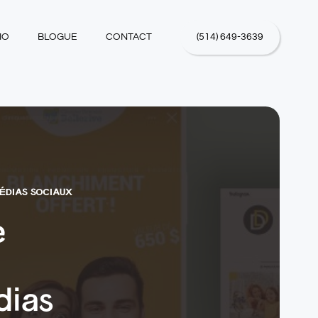
IO
BLOGUE
CONTACT
(514) 649-3639
ÉDIAS SOCIAUX
e
dias