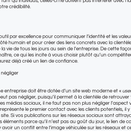
nt qu’individus, celles-ci ne doivent pas interférer avec l’id
re crédibilité.
til par excellence pour communiquer l’identité et les valeurs 
té humain et pour créer des liens concrets avec la clientè
e la vie de tous les jours au sein de l’entreprise. De cette f
aître, ce qui les incite à vous choisir plutôt qu’un compétite
urez déjà créé un lien de confiance.
 négliger
ne entreprise doit être dotée d’un site web moderne et «
user
t pas négliger, puisqu’il permet à la clientèle de retrouver t
s médias sociaux, il ne faut pas non plus négliger l’aspect vis
ésente le premier contact avec les clients potentiels, il y a
site. Si vos publications sur les réseaux sociaux sont attray
éléments parce qu’il n’est pas au goût du jour, le lien de
’y avoir un conflit entre l’image véhiculée sur les réseaux et ce