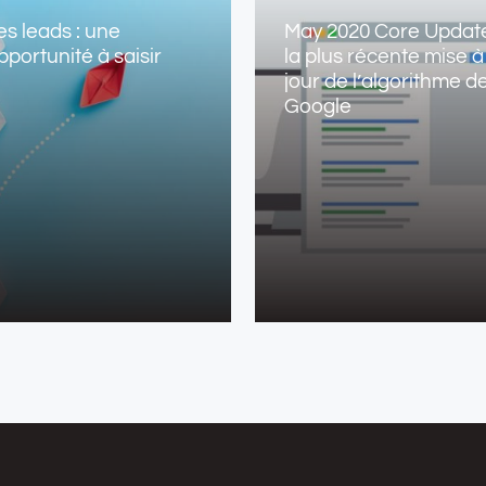
es leads : une
May 2020 Core Update
pportunité à saisir
la plus récente mise à
jour de l’algorithme d
Google